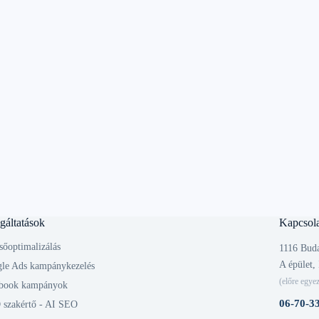
gáltatások
Kapcsola
sőoptimalizálás
1116 Buda
A épület, 
le Ads kampánykezelés
(előre egyez
book kampányok
06-70-3
szakértő - AI SEO