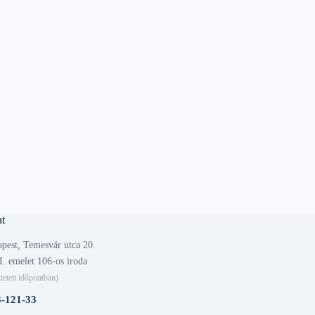
t
pest, Temesvár utca 20.
I. emelet 106-os iroda
tetett időpontban)
3-121-33