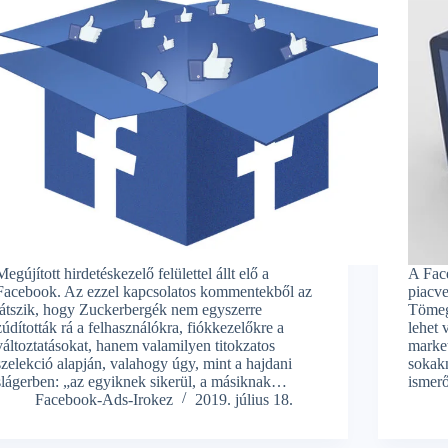
Megújított hirdetéskezelő felülettel állt elő a
A Fac
Facebook. Az ezzel kapcsolatos kommentekből az
piacve
látszik, hogy Zuckerbergék nem egyszerre
Tömeg
zúdították rá a felhasználókra, fiókkezelőkre a
lehet
változtatásokat, hanem valamilyen titokzatos
marke
szelekció alapján, valahogy úgy, mint a hajdani
sokakn
slágerben: „az egyiknek sikerül, a másiknak…
ismerő
Facebook-Ads-Irokez
2019. július 18.