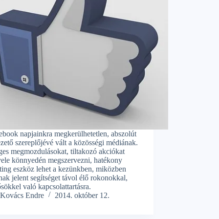
ebook napjainkra megkerülhetetlen, abszolút
zető szereplőjévé vált a közösségi médiának.
es megmozdulásokat, tiltakozó akciókat
 vele könnyedén megszervezni, hatékony
ting eszköz lehet a kezünkben, miközben
ak jelent segítséget távol élő rokonokkal,
sökkel való kapcsolattartásra.
Kovács Endre
2014. október 12.