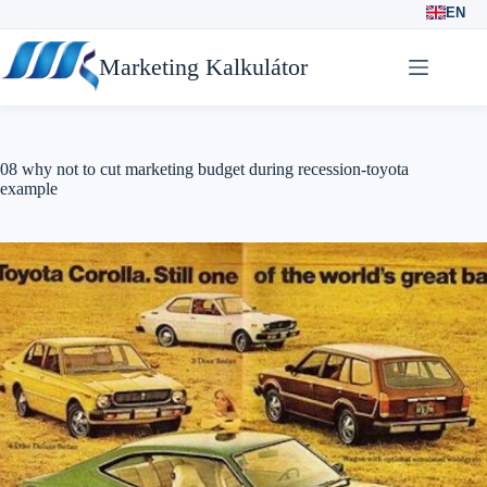
EN
Skip
to
Marketing Kalkulátor
content
08 why not to cut marketing budget during recession-toyota
example