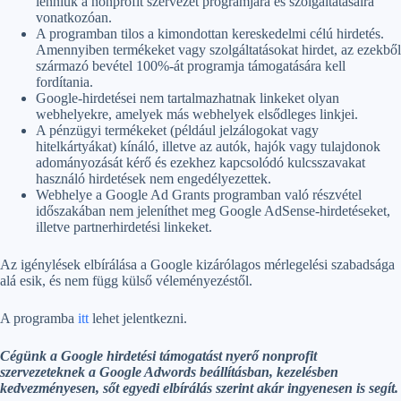
lenniük a nonprofit szervezet programjára és szolgáltatásaira
vonatkozóan.
A programban tilos a kimondottan kereskedelmi célú hirdetés.
Amennyiben termékeket vagy szolgáltatásokat hirdet, az ezekből
származó bevétel 100%-át programja támogatására kell
fordítania.
Google-hirdetései nem tartalmazhatnak linkeket olyan
webhelyekre, amelyek más webhelyek elsődleges linkjei.
A pénzügyi termékeket (például jelzálogokat vagy
hitelkártyákat) kínáló, illetve az autók, hajók vagy tulajdonok
adományozását kérő és ezekhez kapcsolódó kulcsszavakat
használó hirdetések nem engedélyezettek.
Webhelye a Google Ad Grants programban való részvétel
időszakában nem jeleníthet meg Google AdSense-hirdetéseket,
illetve partnerhirdetési linkeket.
Az igénylések elbírálása a Google kizárólagos mérlegelési szabadsága
alá esik, és nem függ külső véleményezéstől.
A programba
itt
lehet jelentkezni.
Cégünk a Google hirdetési támogatást nyerő nonprofit
szervezeteknek a Google Adwords beállításban, kezelésben
kedvezményesen, sőt egyedi elbírálás szerint akár ingyenesen is segít.