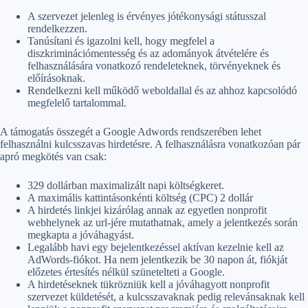
A szervezet jelenleg is érvényes jótékonysági státusszal
rendelkezzen.
Tanúsítani és igazolni kell, hogy megfelel a
diszkriminációmentesség és az adományok átvételére és
felhasználására vonatkozó rendeleteknek, törvényeknek és
előírásoknak.
Rendelkezni kell működő weboldallal és az ahhoz kapcsolódó
megfelelő tartalommal.
A támogatás összegét a Google Adwords rendszerében lehet
felhasználni kulcsszavas hirdetésre. A felhasználásra vonatkozóan pár
apró megkötés van csak:
329 dollárban maximalizált napi költségkeret.
A maximális kattintásonkénti költség (CPC) 2 dollár
A hirdetés linkjei kizárólag annak az egyetlen nonprofit
webhelynek az url-jére mutathatnak, amely a jelentkezés során
megkapta a jóváhagyást.
Legalább havi egy bejelentkezéssel aktívan kezelnie kell az
AdWords-fiókot. Ha nem jelentkezik be 30 napon át, fiókját
előzetes értesítés nélkül szünetelteti a Google.
A hirdetéseknek tükrözniük kell a jóváhagyott nonprofit
szervezet küldetését, a kulcsszavaknak pedig relevánsaknak kell