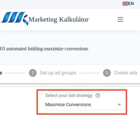
EN
Skip
to
Marketing Kalkulátor
content
03 automated bidding-maximize conversions