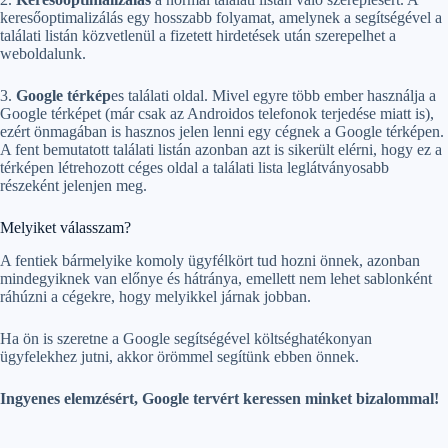
keresőoptimalizálás egy hosszabb folyamat, amelynek a segítségével a
találati listán közvetlenül a fizetett hirdetések után szerepelhet a
weboldalunk.
3.
Google térkép
es találati oldal. Mivel egyre több ember használja a
Google térképet (már csak az Androidos telefonok terjedése miatt is),
ezért önmagában is hasznos jelen lenni egy cégnek a Google térképen.
A fent bemutatott találati listán azonban azt is sikerült elérni, hogy ez a
térképen létrehozott céges oldal a találati lista leglátványosabb
részeként jelenjen meg.
Melyiket válasszam?
A fentiek bármelyike komoly ügyfélkört tud hozni önnek, azonban
mindegyiknek van előnye és hátránya, emellett nem lehet sablonként
ráhúzni a cégekre, hogy melyikkel járnak jobban.
Ha ön is szeretne a Google segítségével költséghatékonyan
ügyfelekhez jutni, akkor örömmel segítünk ebben önnek.
Ingyenes elemzésért, Google tervért keressen minket bizalommal!