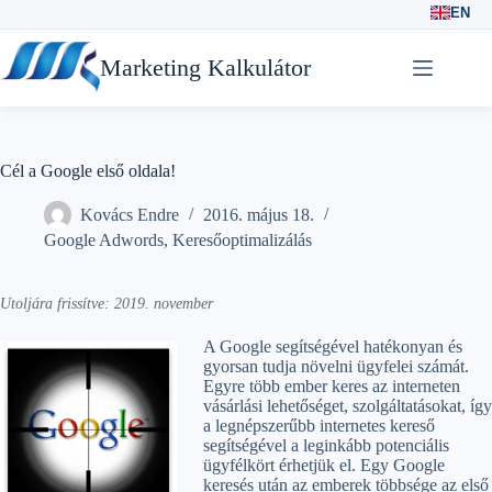
EN
Skip
to
Marketing Kalkulátor
content
Cél a Google első oldala!
Kovács Endre
2016. május 18.
Google Adwords
,
Keresőoptimalizálás
Utoljára frissítve: 2019. november
A Google segítségével hatékonyan és
gyorsan tudja növelni ügyfelei számát.
Egyre több ember keres az interneten
vásárlási lehetőséget, szolgáltatásokat, így
a legnépszerűbb internetes kereső
segítségével a leginkább potenciális
ügyfélkört érhetjük el. Egy Google
keresés után az emberek többsége az első