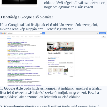
oldalon lévő cégekből választ, ezért a cél,
hogy ott legyünk az elsők között.
3 lehetőség a Google első oldalára!
Ha a Google találati listájának első oldalán szeretnénk szerepelni,
akkor a lenti kép alapján erre 3 lehetőségünk van.
1.
Google Adwords
hirdetési kampányt indítunk, amellyel a találati
lista felső részét, a „Hirdetés” szekciót tudjuk megcélozni. Ezzel a
megoldással akár azonnal ott lehetünk az első oldalon.
2.
Keresőoptimalizálás
a normál találati listán való szereplésért. A