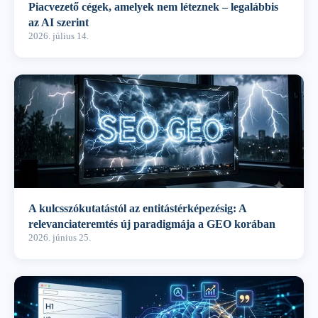
Piacvezető cégek, amelyek nem léteznek – legalábbis
az AI szerint
2026. július 14.
A kulcsszókutatástól az entitástérképezésig: A
relevanciateremtés új paradigmája a GEO korában
2026. június 25.