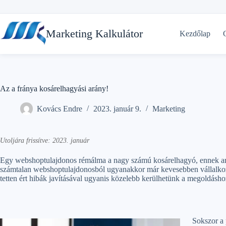
Skip
to
Marketing Kalkulátor
Kezdőlap
content
Az a fránya kosárelhagyási arány!
Kovács Endre
2023. január 9.
Marketing
Utoljára frissítve: 2023. január
Egy webshoptulajdonos rémálma a nagy számú kosárelhagyó, ennek arán
számtalan webshoptulajdonosból ugyanakkor már kevesebben vállalkozna
tetten ért hibák javításával ugyanis közelebb kerülhetünk a megoldásho
Sokszor a 