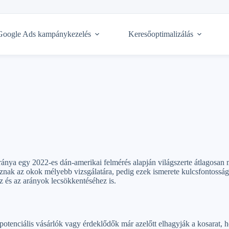
Google Ads kampánykezelés
Keresőoptimalizálás
ya egy 2022-es dán-amerikai felmérés alapján világszerte átlagosan m
k az okok mélyebb vizsgálatára, pedig ezek ismerete kulcsfontosságú 
z és az arányok lecsökkentéséhez is.
potenciális vásárlók vagy érdeklődők már azelőtt elhagyják a kosarat, ho