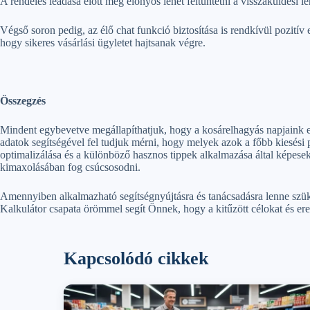
A rendelés leadása előtt még előnyös lehet feltüntetni a visszaküldési l
Végső soron pedig, az élő chat funkció biztosítása is rendkívül pozití
hogy sikeres vásárlási ügyletet hajtsanak végre.
Összegzés
Mindent egybevetve megállapíthatjuk, hogy a kosárelhagyás napjaink e
adatok segítségével fel tudjuk mérni, hogy melyek azok a főbb kiesési 
optimalizálása és a különböző hasznos tippek alkalmazása által képesek
kimaxolásában fog csúcsosodni.
Amennyiben alkalmazható segítségnyújtásra és tanácsadásra lenne szük
Kalkulátor csapata örömmel segít Önnek, hogy a kitűzött célokat és er
Kapcsolódó cikkek