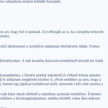
alma valamilyen módon kötődik hozzájuk.
 azt, hogy hol is tartanak. Ezt elősegíti az is, ha a kosárba helyezés
közben.
d első alkalommal a személyes adatainak lekérdezése láttán. Fontos
előzményeiket. A már kosárba helyezett termékekről készült kis fotók
lyamatábrán), a fizetési módok teljeskörű és érthető leírása minden
 díj és időtartam megfelelő közlése is. (Nem mellékes az sem, hogy a
, hanem egy pipával nyilatkozat arról, miszerint a két címe azonos.)
ár csak hány darab elérhető a raktárban azonnali rendelésre. Érdemes
rmékhez a kívánságlistájukban, mintha törölték volna őket teljesen.