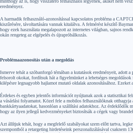
minthogy az is, hogy visszatérő felhasználói legyenek, akiket nem veszít
eredményez.
A harmadik felhasználó-azonosítással kapcsolatos probléma a CAPTCHA
kiszűrésére, távoltartására vannak kitalálva. A felmérést készítő Bayma
hogy ezek használata megalapozott az internetes világban, sajnos rendk
okán rengeteg az elgépelés és újrapróbálkozás.
Problémaazonosítás után a megoldás
Ismerve tehát a szóbanforgó témában a kutatások eredményeit, adott a p
felsorolt okokat, fordítsuk hát a figyelmünket a lehetséges megoldáso
kilépésre legnagyobb hajlamot mutató oldalak azonosításához. Ezeket a
Érdekes és egyben jelentős információt nyújtanak azok a statisztikai fe
a vásárlási folyamatot. Közel fele a mobilos felhasználóknak otthagyja
bankkártyaadatokat, hasonlóan a szállítási adatokhoz. Az érdeklődők m
hogy az ilyen jellegű kedvezményeket biztosítsák a cégek vagy brand
Azt állítjuk tehát, hogy a megfelelő szabályokat szem előtt tartva, l
szempontból a retargeting hirdetéseink perszonalizálásával csaknem 130