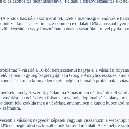
 el az azonosítás meghiúsulásával. Például a jelszóvisszaállítás sikerte
-kódok használatakor merül fel. Ezek a biztonsági ellenőrzésre hasz
rd intézet kutatásai szerint az e-commerce oldalak 16%-a használ ilyen 
ívül idegesítően vagy frusztrálóan hatnak a vásárlókra, mivel gyakran n
robléma: 7 vásárló a 10-ből befejezetlenül hagyja el a vásárlási folya
k felé. Ebben nagy segítséget nyújthat a Google Analytics eszköze, ami
zonosításuk után könnyedén tesztelhetjük a fennálló problémák javítás
lmérések, amelyek szerint, például ha 3 másodpercnél tovább kell várni 
 a vásárlást, ha nehézkes a folyamat a weboldaloptimalizálás hiánya mia
ajdnem fele szakítja meg a vásárlást, amennyiben a kapott kuponkód ne
ek számukra.
egkevesebb a vásárlók negyedét képesek vagyunk visszahozni a webshopun
0%-os megtérülést eszközölhetünk ki rövid idő alatt. A személyre szabo