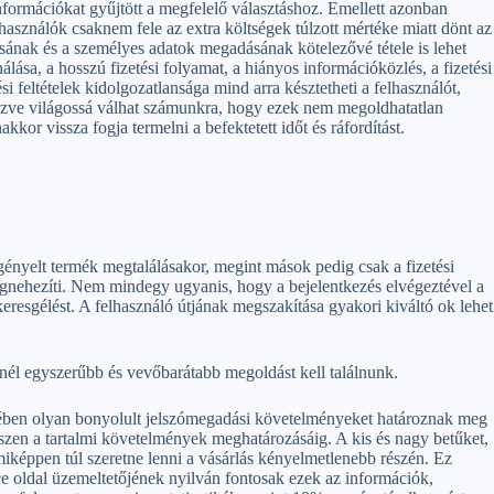
nformációkat gyűjtött a megfelelő választáshoz. Emellett azonban
asználók csaknem fele az extra költségek túlzott mértéke miatt dönt az
ozásának és a személyes adatok megadásának kötelezővé tétele is lehet
lása, a hosszú fizetési folyamat, a hiányos információközlés, a fizetési
 feltételek kidolgozatlansága mind arra késztetheti a felhasználót,
ézve világossá válhat számunkra, hogy ezek nem megoldhatatlan
kkor vissza fogja termelni a befektetett időt és ráfordítást.
gényelt termék megtalálásakor, megint mások pedig csak a fizetési
egnehezíti. Nem mindegy ugyanis, hogy a bejelentkezés elvégeztével a
keresgélést. A felhasználó útjának megszakítása gyakori kiváltó ok lehet
inél egyszerűbb és vevőbarátabb megoldást kell találnunk.
gében olyan bonyolult jelszómegadási követelményeket határoznak meg
zen a tartalmi követelmények meghatározásáig. A kis és nagy betűket,
miképpen túl szeretne lenni a vásárlás kényelmetlenebb részén. Ez
 oldal üzemeltetőjének nyilván fontosak ezek az információk,