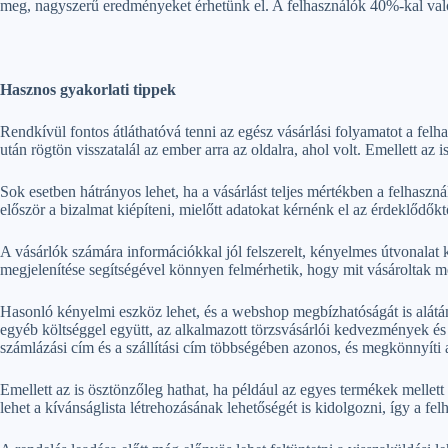
meg, nagyszerű eredményeket érhetünk el. A felhasználók 40%-kal val
Hasznos gyakorlati tippek
Rendkívül fontos átláthatóvá tenni az egész vásárlási folyamatot a felh
után rögtön visszatalál az ember arra az oldalra, ahol volt. Emellett az
Sok esetben hátrányos lehet, ha a vásárlást teljes mértékben a felhaszn
először a bizalmat kiépíteni, mielőtt adatokat kérnénk el az érdeklődőkt
A vásárlók számára információkkal jól felszerelt, kényelmes útvonalat k
megjelenítése segítségével könnyen felmérhetik, hogy mit vásároltak 
Hasonló kényelmi eszköz lehet, és a webshop megbízhatóságát is alátáma
egyéb költséggel együtt, az alkalmazott törzsvásárlói kedvezmények és a
számlázási cím és a szállítási cím többségében azonos, és megkönnyíti a
Emellett az is ösztönzőleg hathat, ha például az egyes termékek mellett
lehet a kívánságlista létrehozásának lehetőségét is kidolgozni, így a f