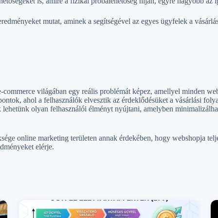
ehetőségeket is, amire a fizikai próbalehetőség híján, egyre nagyobb az 
v eredményeket mutat, aminek a segítségével az egyes ügyfelek a vásárl
-commerce világában egy reális problémát képez, amellyel minden webs
pontok, ahol a felhasználók elvesztik az érdeklődésüket a vásárlási fol
 lehetünk olyan felhasználói élményt nyújtani, amelyben minimalizálhat
sége online marketing területen annak érdekében, hogy webshopja telje
edményeket elérje.