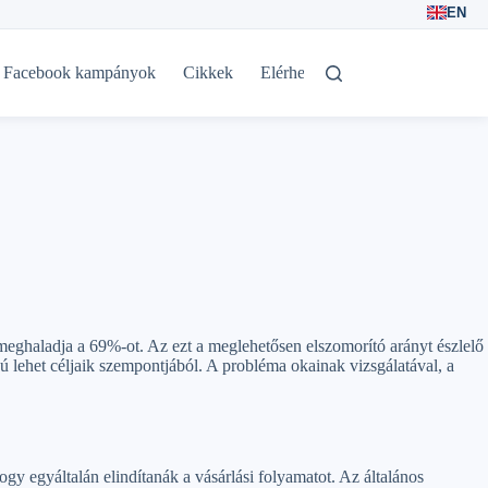
EN
Facebook kampányok
Cikkek
Elérhetőségek
eghaladja a 69%-ot. Az ezt a meglehetősen elszomorító arányt észlelő
lehet céljaik szempontjából. A probléma okainak vizsgálatával, a
gy egyáltalán elindítanák a vásárlási folyamatot. Az általános