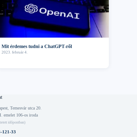
Mit érdemes tudni a ChatGPT-ről
2023. február 4.
t
pest, Temesvár utca 20.
I. emelet 106-os iroda
tetett időpontban)
3-121-33