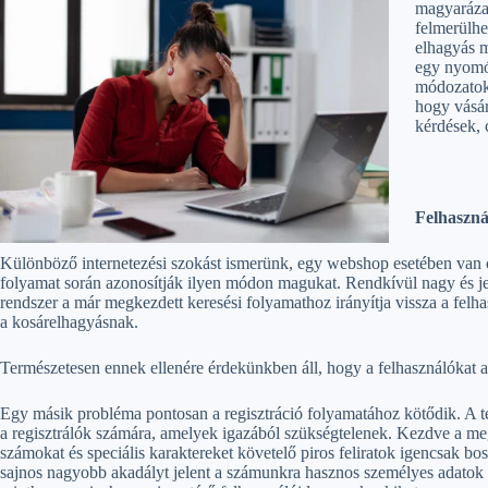
magyarázat
felmerülhe
elhagyás m
egy nyomós
módozatok 
hogy vásár
kérdések, c
Felhaszná
Különböző internetezési szokást ismerünk, egy webshop esetében van ol
folyamat során azonosítják ilyen módon magukat. Rendkívül nagy és je
rendszer a már megkezdett keresési folyamathoz irányítja vissza a felha
a kosárelhagyásnak.
Természetesen ennek ellenére érdekünkben áll, hogy a felhasználókat az
Egy másik probléma pontosan a regisztráció folyamatához kötődik. A 
a regisztrálók számára, amelyek igazából szükségtelenek. Kezdve a me
számokat és speciális karaktereket követelő piros feliratok igencsak b
sajnos nagyobb akadályt jelent a számunkra hasznos személyes adatok