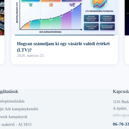
Hogyan számoljam ki egy vásárló valódi értékét
(LTV)?
2026. március 23.
gáltatások
Kapcsola
sőoptimalizálás
1116 Buda
A épület, 
le Ads kampánykezelés
(előre egyez
book kampányok
06-70-3
szakértő - AI SEO