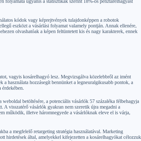
len folyamata ugyanis a statisztikák szerint 18%-os pénztárelhagyást
nálatos kódok vagy képrejtvények tulajdonképpen a robotok
jellegű eszközt a vásárlási folyamat valamely pontján. Annak ellenére,
ehezen olvashatóak a képen feltüntetett kis és nagy karakterek, ennek
matot, vagyis kosárelhagyó lesz. Megvizsgálva közelebbről az imént
nek a használata hozzásegít bennünket a legneuralgikusabb pontok, a
a érdekében.
a weboldal betöltésére, a potenciális vásárlók 57 százaléka félbehagyja
tt. A visszatérő vásárlók gyakran nem szeretik újra megadni a
m működik, illetve háromnegyede a vásárlóknak eleve el is várja,
kba a megfelelő retargeting stratégia használatával. Marketing
tt hirdetések által, amelyekkel kifejezetten a kosárelhagyókat célozzuk