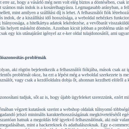
 erre az, hogy a vásárló még nem volt elég biztos a döntésében, csak i
t számos más indok is a kosárelhagyásra. Legmagasabb arányban, a felh
ellett, mint amilyen a szállítási díj is lehet. A felhasználói fiók létreh
 indok, de a kiszállítási idő hosszúsága, a weboldal nehézkes funkcioná
hiányossága, a hitelkártya adatok lekérdezése, a vevőbarát visszaküldési
lás helyett másként döntsön. Azonban kicsit jobban a probléma után n
sak egy kis utánajárást igényel az e-ker oldal tulajdonosától, ami ugyana
lóazonosítás-problémák
yan, aki rögtön bejelentkezik a felhasználói fiókjába, mások csak az i
lentős problémát okoz, ha ezt a lépést még a weboldal szerkezete is m
sználót, vagy csak a kezdőoldalra dobja őt, ahonnan kezdheti elölről a 
onosítani tudjuk, sőt az is, hogy újabb ügyfeleket szerezzünk, ezért m
témában végzett kutatások szerint a webshop oldalak túlnyomó többsé
gadandó jelszó minimális karakterhosszúságának megkövetelésétől egés
osszantóan hatnak a megoldás felé igyekvő felhasználónak, aki már vala
 megadásában, mint a hackereknek és adathalászoknak. Egy e-commerce