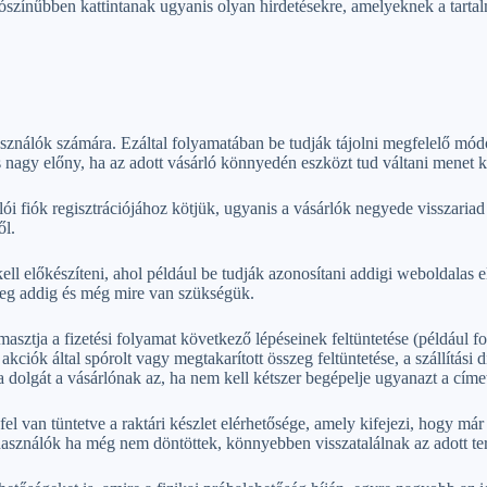
ószínűbben kattintanak ugyanis olyan hirdetésekre, amelyeknek a tart
asználók számára. Ezáltal folyamatában be tudják tájolni megfelelő módon
 is nagy előny, ha az adott vásárló könnyedén eszközt tud váltani menet 
álói fiók regisztrációjához kötjük, ugyanis a vásárlók negyede visszaria
ől.
ell előkészíteni, ahol például be tudják azonosítani addigi weboldalas 
meg addig és még mire van szükségük.
sztja a fizetési folyamat következő lépéseinek feltüntetése (például fo
kciók által spórolt vagy megtakarított összeg feltüntetése, a szállítási
 dolgát a vásárlónak az, ha nem kell kétszer begépelje ugyanazt a címet
 fel van tüntetve a raktári készlet elérhetősége, amely kifejezi, hogy m
elhasználók ha még nem döntöttek, könnyebben visszatalálnak az adott te